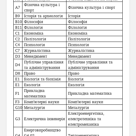
Фізична культура і
А7
Фізична культура і спорт
спорт
В9
Історія та археологія
Історія
В10
Філософія
Філософія
В11
Філологія
Філологія
С1
Економіка
Економіка
С2
Політологія
Політологія
С4
Психологія
Психологія
С7
Журналістика
Журналістика
D3
Менеджмент
Менеджмент
Публічне управління
Публічне управління та
D4
та адміністрування
адміністрування
D8
Право
Право
Е1
Біологія та біохімія
Біологія
Е1
Екологія
Екологія
Прикладна
F1
Прикладна математика
математика
F3
Комп’ютерні науки
Комп’ютерні науки
G10
Металургія
Металургія
Електроенергетика,
G3
Електрична інженерія
електротехніка та
електромеханіка
Енерговиробництво
G4
G4.02
Теплоенергетика