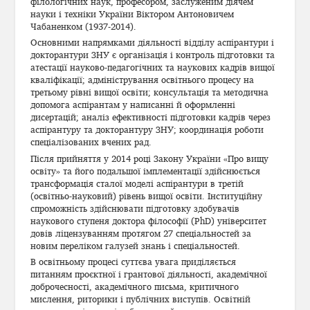
філологічних наук, професором, заслуженим діячем
науки і техніки України Віктором Антоновичем
Чабаненком (1937-2014).
Основними напрямками діяльності відділу аспірантури і
докторантури ЗНУ є організація і контроль підготовки та
атестації науково-педагогічних та наукових кадрів вищої
кваліфікації; адміністрування освітнього процесу на
третьому рівні вищої освіти; консультація та методична
допомога аспірантам у написанні й оформленні
дисертацій; аналіз ефективності підготовки кадрів через
аспірантуру та докторантуру ЗНУ; координація роботи
спеціалізованих вчених рад.
Після прийняття у 2014 році Закону України «Про вищу
освіту» та його подальшої імплементації здійснюється
трансформація сталої моделі аспірантури в третій
(освітньо-науковий) рівень вищої освіти. Інституційну
спроможність здійснювати підготовку здобувачів
наукового ступеня доктора філософії (PhD) університет
довів ліцензуванням протягом 27 спеціальностей за
новим переліком галузей знань і спеціальностей.
В освітньому процесі суттєва увага приділяється
питанням проєктної і грантової діяльності, академічної
доброчесності, академічного письма, критичного
мислення, риторики і публічних виступів. Освітній