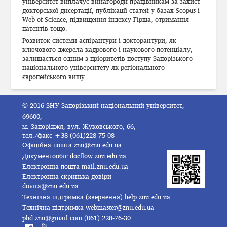
університет виплачує винагороди працівникам за захист
докторської дисертації, публікації статей у базах Scopus і
Web of Science, підвищення індексу Гірша, отримання
патентів тощо.
Розвиток системи аспірантури і докторантури, як
ключового джерела кадрового і наукового потенціалу,
залишається одним з пріоритетів поступу Запорізького
національного університету як регіонального
європейського вишу.
© 2016 ЗНУ Запорізький національний університет,
69600,
м. Запоріжжя, вул. Жуковського, 66,
тел./факс +38 (061)228-75-08
Офіційна пошта
znu@znu.edu.ua
Документообіг
docflow.znu.edu.ua
Електронна пошта
mail.znu.edu.ua
Електронна скринька довіри
dovira@znu.edu.ua
Технічна підтримка (звернення)
help.znu.edu.ua
Технічна підтримка
webmaster@znu.edu.ua
phd.znu@gmail.com
(061) 228-76-30