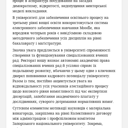
процес в аспірантурі побудований на засадах
демократизму, відкритості, недопущення менторської
моделі викладання.
В університеті для забезпечення освітнього процесу на
третьому рівні вищої освіти використовується система
електронного забезпечення навчання Moodle, яка
впродовж чотирьох років є невід’ємною складовою
методичного забезпечення усіх дисциплін на рівні
бакалаврату і магістратури.
Значна увага приділяється в університеті спроможності
створення та функціонування спеціалізованих вчених
рад. Ректорат вишу визнає автономні академічні права
спеціалізованих вчених рад й усіляко сприяє їх
подальшому розвитку, вбачаючи у цьому одне з ключових
джерел поповнення кадрового потенціалу університету.
Разом із тим, постійно акцентується увага на
відповідальності усіх учасників атестаційного процесу
щодо високого рівня вимогливості під час експертизи
дисертацій, запобігання академічного плагіату у
дослідженнях, суворого дотримання нормативних вимог.
Суттєвим елементом мотивації науковців є матеріальна
винагорода, закріплена на рівні Колективного договору
між адміністрацією і профспілковим комітетом
Запорізького національного університету. Зокрема,