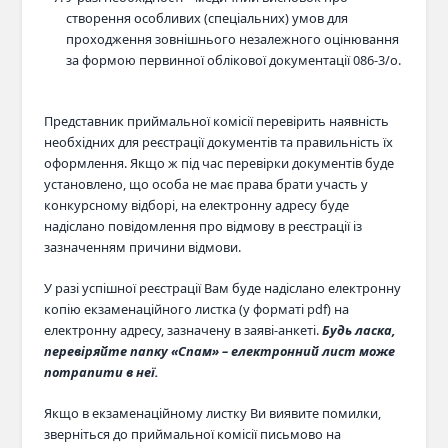
створення особливих (спеціальних) умов для
проходження зовнішнього незалежного оцінювання
за формою первинної облікової документації 086-3/о.
Представник приймальної комісії перевірить наявність
необхідних для реєстрації документів та правильність їх
оформлення. Якщо ж під час перевірки документів буде
установлено, що особа не має права брати участь у
конкурсному відборі, на електронну адресу буде
надіслано повідомлення про відмову в реєстрації із
зазначенням причини відмови.
У разі успішної реєстрації Вам буде надіслано електронну
копію екзаменаційного листка (у форматі pdf) на
електронну адресу, зазначену в заяві-анкеті.
Будь ласка,
перевіряйте папку «Спам» – електронний лист може
потрапити в неї.
Якщо в екзаменаційному листку Ви виявите помилки,
зверніться до приймальної комісії письмово на