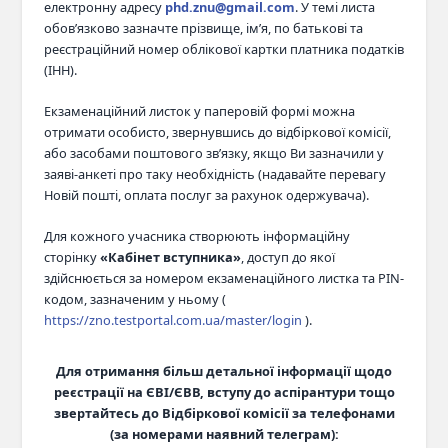
електронну адресу
phd.znu@gmail.com
. У темі листа
обов’язково зазначте прізвище, ім’я, по батькові та
реєстраційний номер облікової картки платника податків
(ІНН).
Екзаменаційний листок у паперовій формі можна
отримати особисто, звернувшись до відбіркової комісії,
або засобами поштового зв’язку, якщо Ви зазначили у
заяві-анкеті про таку необхідність (надавайте перевагу
Новій пошті, оплата послуг за рахунок одержувача).
Для кожного учасника створюють інформаційну
сторінку
«Кабінет вступника»
, доступ до якої
здійснюється за номером екзаменаційного листка та PIN-
кодом, зазначеним у ньому (
https://zno.testportal.com.ua/master/login
).
Для отримання більш детальної інформації щодо
реєстрації на ЄВІ/ЄВВ, вступу до аспірантури тощо
звертайтесь до Відбіркової комісії за телефонами
(за номерами наявний телеграм):