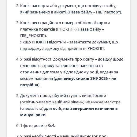
Копія паспорта або документ, що посвідчує особу,
який зазначено в анкеті. (Назва файлу – ПІБ_паспорт).
Копія реєстраційного номера облікової картки
платника податків (РНОКПП). (Назва файлу –
ПІБ_РНОКПП).
Якщо РНОКПП відсутній – завантажте документ, що
підтверджує відмову від прийняття РНОКПП.
У разі відсутності документа про освіту – довідку щодо
планового строку завершення навчання та
отримання диплома у відповідному році, видану за
місцем навчання (
для випускників ЗНУ 2026 – не
потрібна
).
Документ про здобутий ступінь вищої освіти
(освітньо-кваліфікаційний рівень) не нижче магістра
(спеціаліста)
для осіб, які завершили навчання в
минулі роки
.
1 фото розмір 3x4.
У разі необхідності – медичний висновок про