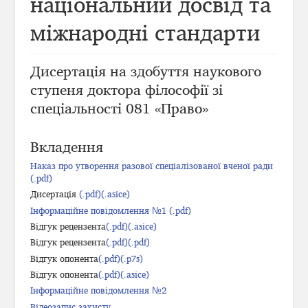
національний досвід та
міжнародні стандарти
Дисертація на здобуття наукового
ступеня доктора філософії зі
спеціальності 081 «Право»
Вкладення
Наказ про утворення разової спеціалізованої вченої ради
(.pdf)
Дисертація
(.pdf)
(.asice)
Інформаційне повідомлення №1 (.pdf)
Відгук рецензента
(.pdf)
(.asice)
Відгук рецензента
(.pdf)
(.pdf)
Відгук опонента
(.pdf)
(.p7s)
Відгук опонента
(.pdf)
(.asice)
Інформаційне повідомлення №2
Відеозапис захисту