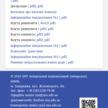
(.pdf)
Дисертація
(.pdf)
(.pdf)
Висновок про наукову новизну
Інформаційне повідомлення №1 (.pdf)
Відгук рецензента
(.docx)
(.pdf)
Відгук рецензента
(.pdf)
(.pdf)
Відгук опонента
(.pdf)
(.pdf)
Відгук опонента
(.pdf)
(.pdf)
Інформаційне повідомлення №2 (.pdf)
Відеозапис трансляції
Інформаційне повідомлення №3 (.pdf)
Рішення спеціалізованої вченої ради (.pdf)
© 2016 ЗНУ Запорізький національний університет,
69600,
м. Запоріжжя, вул. Жуковського, 66,
тел./факс +38 (061)228-75-08
Офіційна пошта
znu@znu.edu.ua
Документообіг
docflow.znu.edu.ua
Електронна пошта
mail.znu.edu.ua