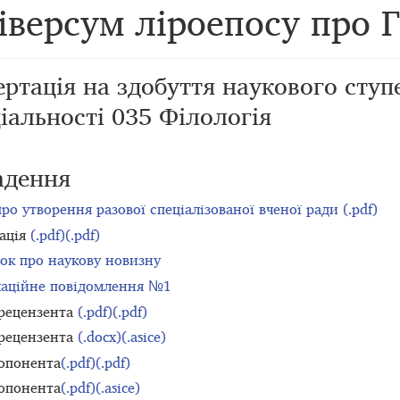
іверсум ліроепосу про 
ртація на здобуття наукового ступе
іальності 035 Філологія
адення
ро утворення разової спеціалізованої вченої ради (.pdf)
ація
(.pdf)
(.pdf)
ок про наукову новизну
аційне повідомлення №1
 рецензента
(.pdf)
(.pdf)
 рецензента
(.docx)
(.asice)
 опонента
(.pdf)
(.pdf)
 опонента
(.pdf)
(.asice)