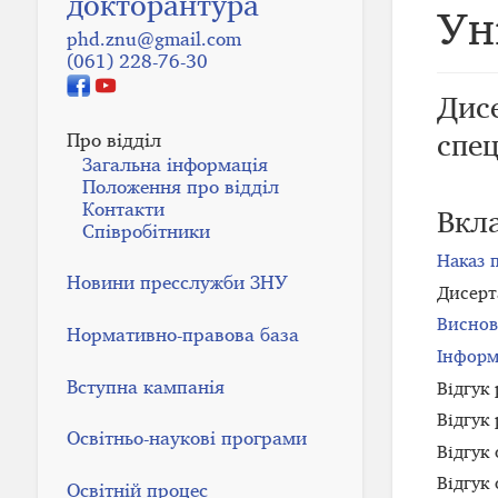
докторантура
Ун
phd.znu@gmail.com
(061) 228-76-30
Дисе
спец
Про відділ
Загальна інформація
Положення про відділ
Контакти
Вкл
Співробітники
Наказ п
Новини пресслужби ЗНУ
Дисерт
Виснов
Нормативно-правова база
Інформ
Вступна кампанія
Відгук
Відгук
Освітньо-наукові програми
Відгук
Відгук
Освітній процес