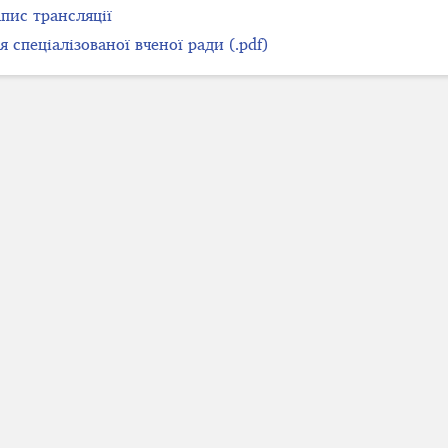
апис трансляції
 спеціалізованої вченої ради (.pdf)